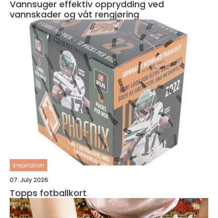
Vannsuger effektiv opprydding ved
vannskader og våt rengjøring
inspiration
07. July 2026
Topps fotballkort