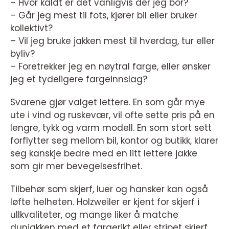
– Hvor kaldt er det vanligvis der jeg bor?
– Går jeg mest til fots, kjører bil eller bruker
kollektivt?
– Vil jeg bruke jakken mest til hverdag, tur eller
byliv?
– Foretrekker jeg en nøytral farge, eller ønsker
jeg et tydeligere fargeinnslag?
Svarene gjør valget lettere. En som går mye
ute i vind og ruskevær, vil ofte sette pris på en
lengre, tykk og varm modell. En som stort sett
forflytter seg mellom bil, kontor og butikk, klarer
seg kanskje bedre med en litt lettere jakke
som gir mer bevegelsesfrihet.
Tilbehør som skjerf, luer og hansker kan også
løfte helheten. Holzweiler er kjent for skjerf i
ullkvaliteter, og mange liker å matche
dunjakken med et fargerikt eller stripet skjerf