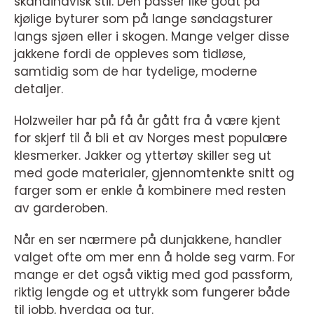
skandinavisk stil. Den passer like godt på
kjølige byturer som på lange søndagsturer
langs sjøen eller i skogen. Mange velger disse
jakkene fordi de oppleves som tidløse,
samtidig som de har tydelige, moderne
detaljer.
Holzweiler har på få år gått fra å være kjent
for skjerf til å bli et av Norges mest populære
klesmerker. Jakker og yttertøy skiller seg ut
med gode materialer, gjennomtenkte snitt og
farger som er enkle å kombinere med resten
av garderoben.
Når en ser nærmere på dunjakkene, handler
valget ofte om mer enn å holde seg varm. For
mange er det også viktig med god passform,
riktig lengde og et uttrykk som fungerer både
til jobb, hverdag og tur.