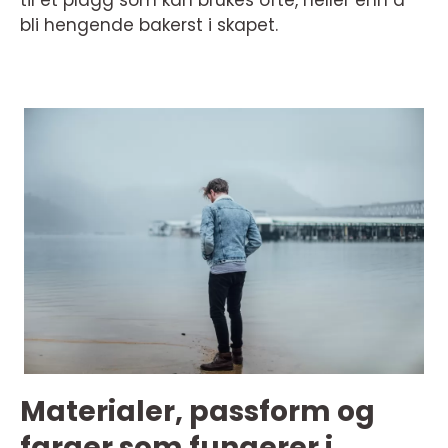
til et plagg som kan brukes ofte, heller enn å
bli hengende bakerst i skapet.
Materialer, passform og
farger som fungerer i