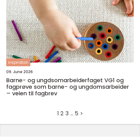
inspiration
09. June 2026
Barne- og ungdsomarbeiderfaget VG1 og
fagprøve som barne- og ungdomsarbeider
– veien til fagbrev
1
2
3
…
5
>