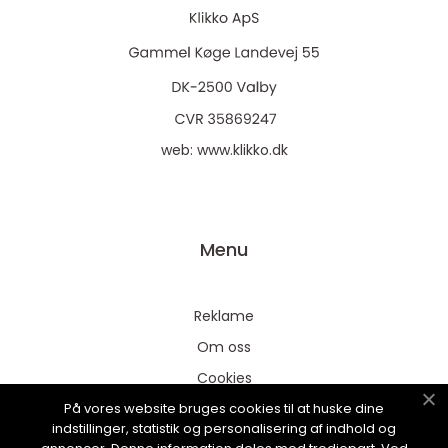
web:
www.klikko.dk
Menu
Reklame
Om oss
Cookies
På vores website bruges cookies til at huske dine
Kontakt Oss
indstillinger, statistik og personalisering af indhold og
Sitemap