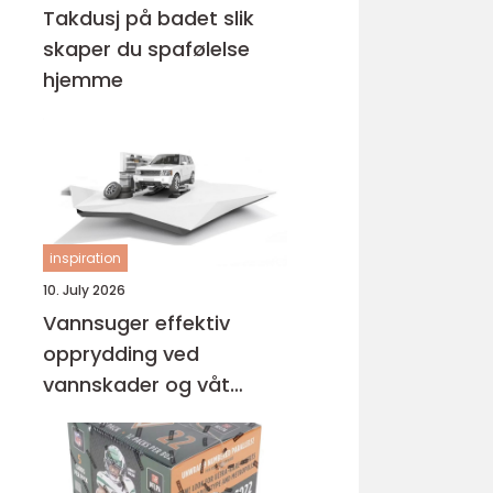
Takdusj på badet slik
skaper du spafølelse
hjemme
inspiration
10. July 2026
Vannsuger effektiv
opprydding ved
vannskader og våt
rengjøring