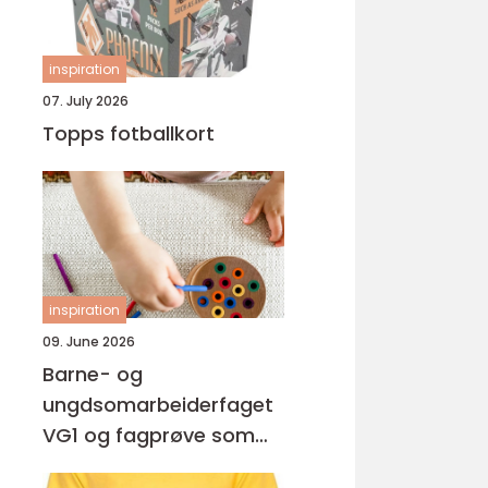
inspiration
07. July 2026
Topps fotballkort
inspiration
09. June 2026
Barne- og
ungdsomarbeiderfaget
VG1 og fagprøve som
barne- og