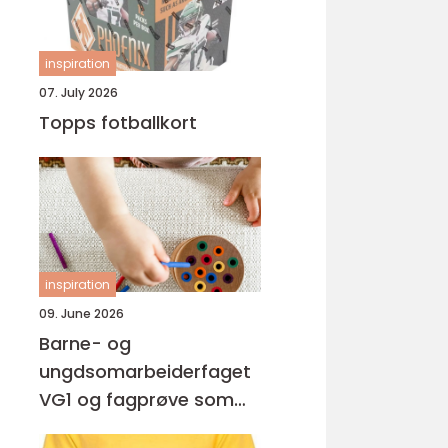
inspiration
07. July 2026
Topps fotballkort
inspiration
09. June 2026
Barne- og
ungdsomarbeiderfaget
VG1 og fagprøve som
barne- og