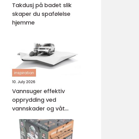
Takdusj på badet slik
skaper du spafølelse
hjemme
inspiration
10. July 2026
Vannsuger effektiv
opprydding ved
vannskader og våt
rengjøring