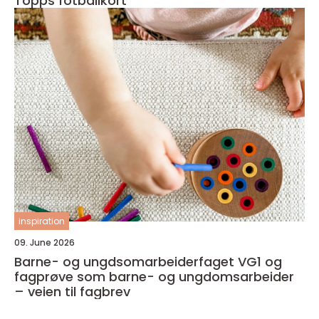
Topps fotballkort
inspiration
09. June 2026
Barne- og ungdsomarbeiderfaget VG1 og
fagprøve som barne- og ungdomsarbeider
– veien til fagbrev