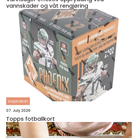
vannskader og våt rengjøring
inspiration
07. July 2026
Topps fotballkort