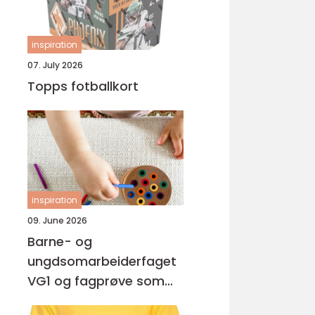
inspiration
07. July 2026
Topps fotballkort
inspiration
09. June 2026
Barne- og
ungdsomarbeiderfaget
VG1 og fagprøve som
barne- og