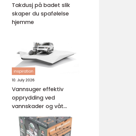
Takdusj på badet slik
skaper du spafølelse
hjemme
inspiration
10. July 2026
Vannsuger effektiv
opprydding ved
vannskader og våt
rengjøring