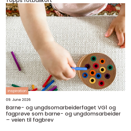
Topps fotballkort
inspiration
09. June 2026
Barne- og ungdsomarbeiderfaget VG1 og
fagprøve som barne- og ungdomsarbeider
– veien til fagbrev