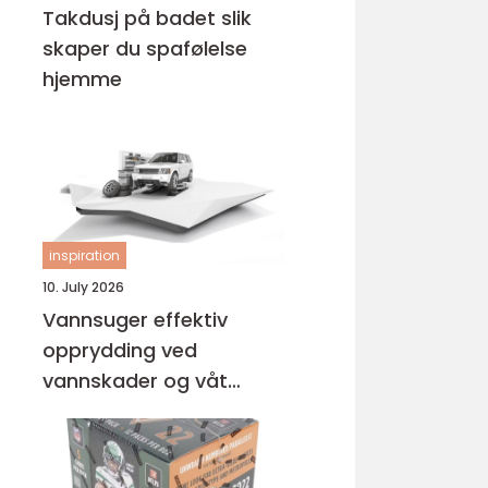
Takdusj på badet slik
skaper du spafølelse
hjemme
inspiration
10. July 2026
Vannsuger effektiv
opprydding ved
vannskader og våt
rengjøring