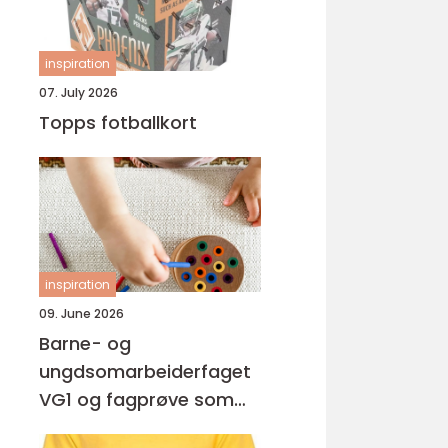
inspiration
07. July 2026
Topps fotballkort
inspiration
09. June 2026
Barne- og
ungdsomarbeiderfaget
VG1 og fagprøve som
barne- og