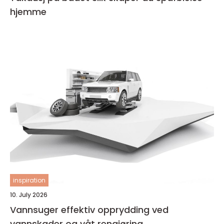
hjemme
inspiration
10. July 2026
Vannsuger effektiv opprydding ved
vannskader og våt rengjøring