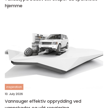
hjemme
inspiration
10. July 2026
Vannsuger effektiv opprydding ved
vannskader og våt rengjøring