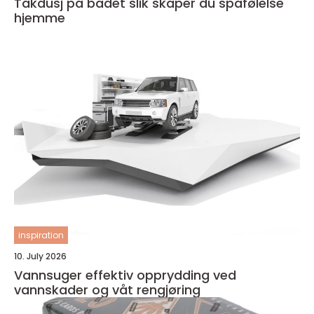
Takdusj på badet slik skaper du spafølelse
hjemme
inspiration
10. July 2026
Vannsuger effektiv opprydding ved
vannskader og våt rengjøring