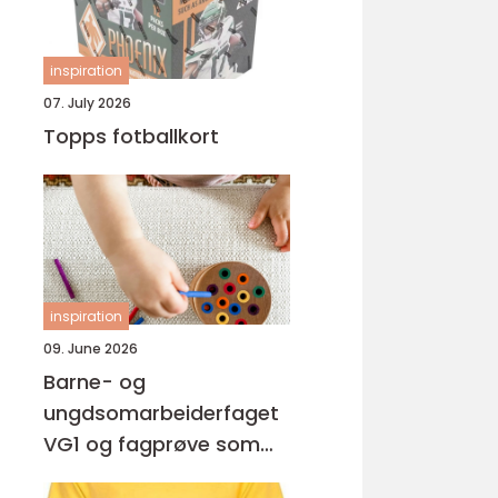
inspiration
07. July 2026
Topps fotballkort
inspiration
09. June 2026
Barne- og
ungdsomarbeiderfaget
VG1 og fagprøve som
barne- og