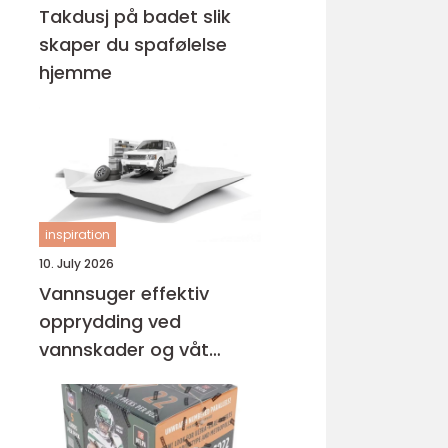
Takdusj på badet slik
skaper du spafølelse
hjemme
inspiration
10. July 2026
Vannsuger effektiv
opprydding ved
vannskader og våt
rengjøring