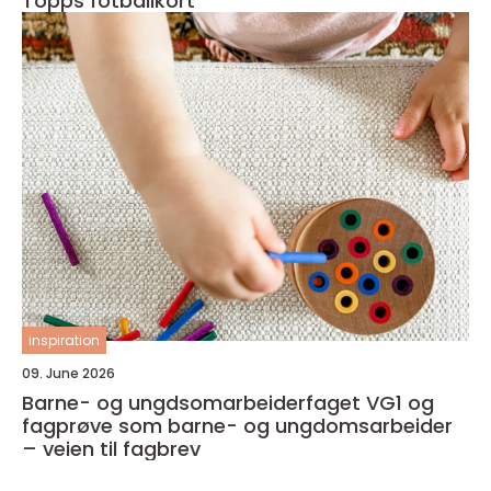
Topps fotballkort
inspiration
09. June 2026
Barne- og ungdsomarbeiderfaget VG1 og
fagprøve som barne- og ungdomsarbeider
– veien til fagbrev