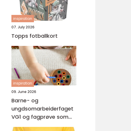
inspiration
07. July 2026
Topps fotballkort
inspiration
09. June 2026
Barne- og
ungdsomarbeiderfaget
VG1 og fagprøve som
barne- og