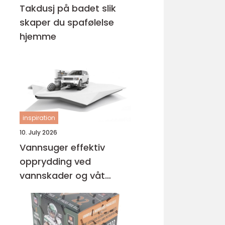
Takdusj på badet slik
skaper du spafølelse
hjemme
inspiration
10. July 2026
Vannsuger effektiv
opprydding ved
vannskader og våt
rengjøring