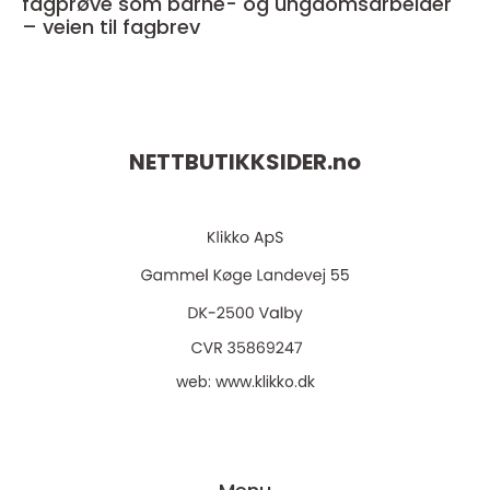
fagprøve som barne- og ungdomsarbeider
– veien til fagbrev
NETTBUTIKKSIDER.
no
web:
www.klikko.dk