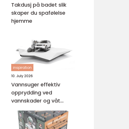
Takdusj på badet slik
skaper du spafølelse
hjemme
inspiration
10. July 2026
Vannsuger effektiv
opprydding ved
vannskader og våt
rengjøring