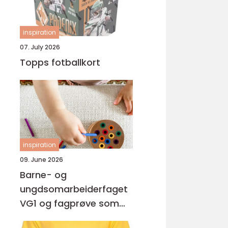
inspiration
07. July 2026
Topps fotballkort
inspiration
09. June 2026
Barne- og
ungdsomarbeiderfaget
VG1 og fagprøve som
barne- og