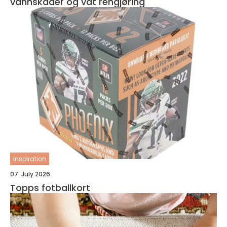
vannskader og våt rengjøring
inspiration
07. July 2026
Topps fotballkort