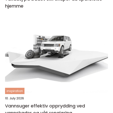
hjemme
inspiration
10. July 2026
Vannsuger effektiv opprydding ved
vannskader og våt rengjøring