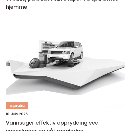
hjemme
inspiration
10. July 2026
Vannsuger effektiv opprydding ved
vannskader og våt rengjøring