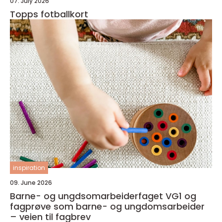
07. July 2026
Topps fotballkort
inspiration
09. June 2026
Barne- og ungdsomarbeiderfaget VG1 og
fagprøve som barne- og ungdomsarbeider
– veien til fagbrev