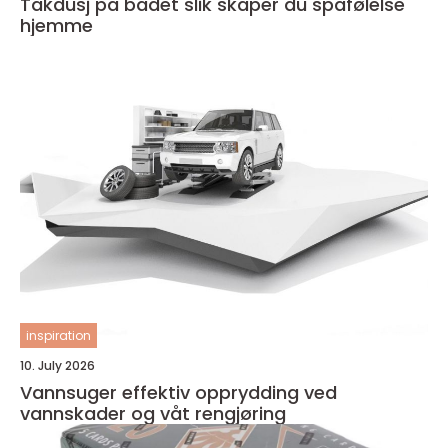
Takdusj på badet slik skaper du spafølelse
hjemme
inspiration
10. July 2026
Vannsuger effektiv opprydding ved
vannskader og våt rengjøring