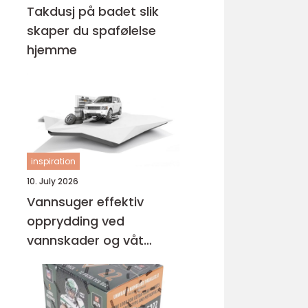
Takdusj på badet slik
skaper du spafølelse
hjemme
inspiration
10. July 2026
Vannsuger effektiv
opprydding ved
vannskader og våt
rengjøring