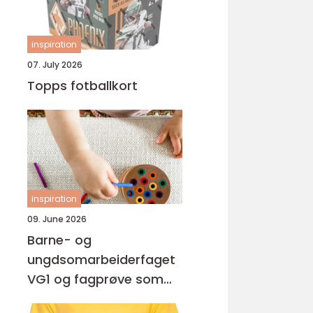
inspiration
07. July 2026
Topps fotballkort
inspiration
09. June 2026
Barne- og
ungdsomarbeiderfaget
VG1 og fagprøve som
barne- og