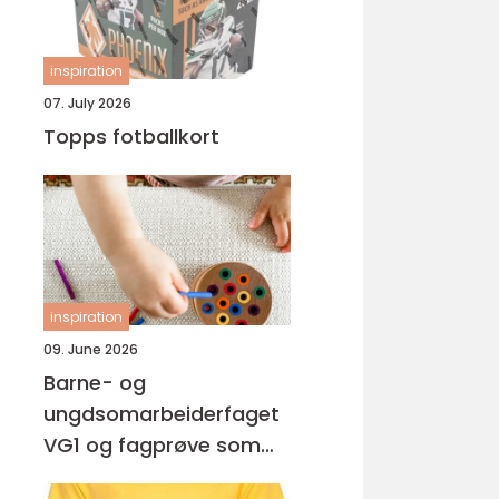
inspiration
07. July 2026
Topps fotballkort
inspiration
09. June 2026
Barne- og
ungdsomarbeiderfaget
VG1 og fagprøve som
barne- og