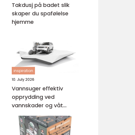
Takdusj på badet slik
skaper du spafølelse
hjemme
inspiration
10. July 2026
Vannsuger effektiv
opprydding ved
vannskader og våt
rengjøring