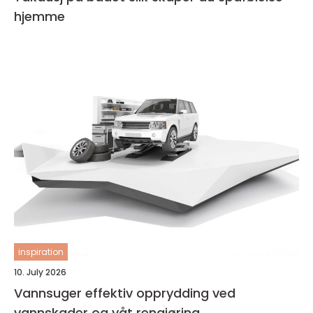
hjemme
inspiration
10. July 2026
Vannsuger effektiv opprydding ved
vannskader og våt rengjøring