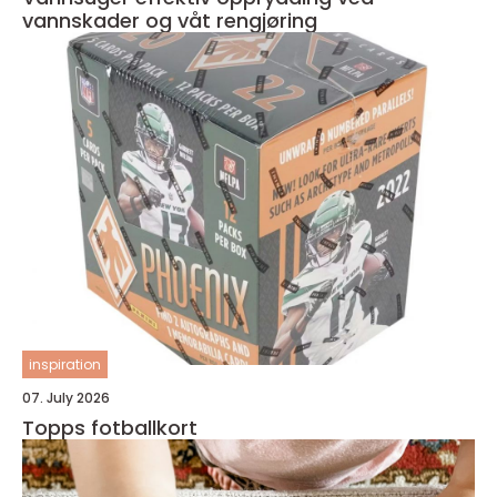
vannskader og våt rengjøring
inspiration
07. July 2026
Topps fotballkort