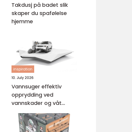
Takdusj på badet slik
skaper du spafølelse
hjemme
inspiration
10. July 2026
Vannsuger effektiv
opprydding ved
vannskader og våt
rengjøring