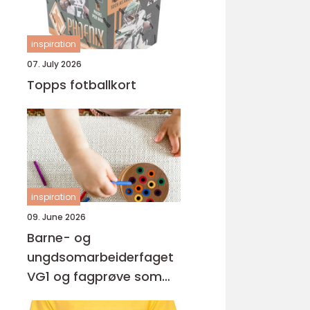
inspiration
07. July 2026
Topps fotballkort
inspiration
09. June 2026
Barne- og
ungdsomarbeiderfaget
VG1 og fagprøve som
barne- og