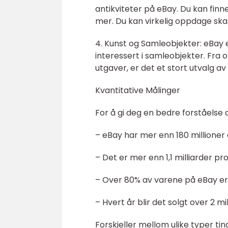
antikviteter på eBay. Du kan finn
mer. Du kan virkelig oppdage ska
4. Kunst og Samleobjekter: eBay 
interessert i samleobjekter. Fra o
utgaver, er det et stort utvalg a
Kvantitative Målinger
For å gi deg en bedre forståelse
– eBay har mer enn 180 millioner
– Det er mer enn 1,1 milliarder pro
– Over 80% av varene på eBay er ny
– Hvert år blir det solgt over 2 mi
Forskjeller mellom ulike typer ti