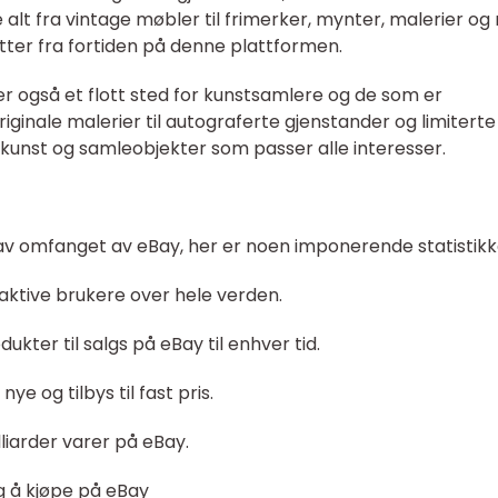
e alt fra vintage møbler til frimerker, mynter, malerier o
tter fra fortiden på denne plattformen.
er også et flott sted for kunstsamlere og de som er
riginale malerier til autograferte gjenstander og limiterte
v kunst og samleobjekter som passer alle interesser.
 av omfanget av eBay, her er noen imponerende statistikk
 aktive brukere over hele verden.
dukter til salgs på eBay til enhver tid.
e og tilbys til fast pris.
lliarder varer på eBay.
ng å kjøpe på eBay