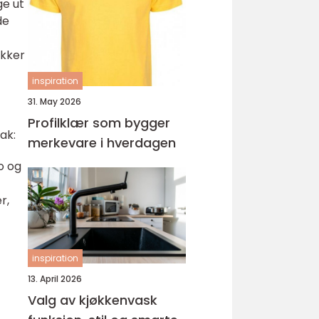
ge ut
ungdomsarbeider –
de
veien til fagbrev
okker
inspiration
31. May 2026
Profilklær som bygger
ak:
merkevare i hverdagen
o og
r,
inspiration
13. April 2026
Valg av kjøkkenvask