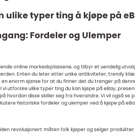
m ulike typer ting å kjøpe på e
mgang: Fordeler og Ulemper
ende online markedsplassene, og tilbyr et uendelig utval
erden. Enten du leter etter unike antikviteter, trendy klæ
et en enorm sjanse for at du finner det du trenger på denn
l vi utforske ulike typer ting du kan kjøpe på eBay, prese
 hvordan disse skiller seg fra hverandre. Vi vil også se 
skutere historiske fordeler og ulemper ved å kjøpe på eBa
siden revolusjonert måten folk kjøper og selger produkter