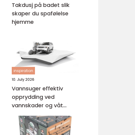
Takdusj på badet slik
skaper du spafølelse
hjemme
inspiration
10. July 2026
Vannsuger effektiv
opprydding ved
vannskader og våt
rengjøring