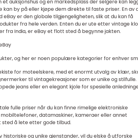
m et auksjonshus og en markedsplass der selgere kan leg
e kan by på eller kjøpe dem direkte til faste priser. En av 
Bay er den globale tilgjengeligheten, slik at du kan få
produkter fra hele verden. Enten du er ute etter vintage kl
 fra India, er eBay et flott sted å begynne jakten.
 eBay
ukter, og her er noen populære kategorier for enhver sm
tekiste for moteelskere, med et enormt utvalg av klær, sk
ignermerker til vintagekreasjoner som er unike og stilfulle.
pede jeans eller en elegant kjole for spesielle anledninge
ale fulle priser når du kan finne rimelige elektroniske
 mobiltelefoner, datamaskiner, kameraer eller annet
t sted å lete etter gode tilbud.
av historiske og unike gjenstander, vil du elske å utforske