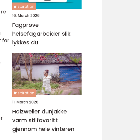
inspiration
ære
16. March 2026
Fagprøve
g
helsefagarbeider slik
 før
lykkes du
m
inspiration
11. March 2026
Holzweiler dunjakke
er
varm stilfavoritt
gjennom hele vinteren