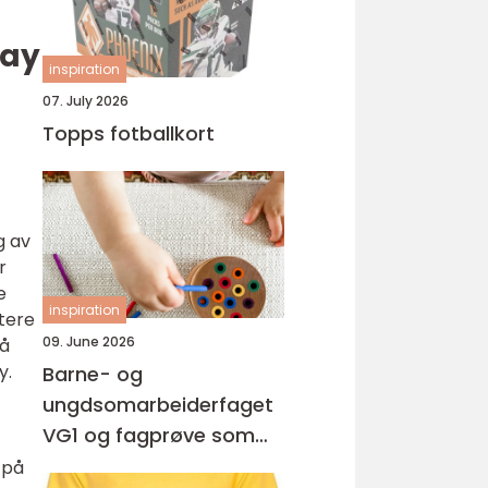
Bay
inspiration
07. July 2026
Topps fotballkort
g av
r
e
inspiration
ntere
09. June 2026
på
y.
Barne- og
ungdsomarbeiderfaget
VG1 og fagprøve som
barne- og
 på