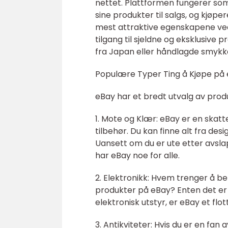
nettet. Plattformen fungerer so
sine produkter til salgs, og kjøper
mest attraktive egenskapene ved e
tilgang til sjeldne og eksklusive 
fra Japan eller håndlagde smykker
Populære Typer Ting å Kjøpe på
eBay har et bredt utvalg av prod
1. Mote og Klær: eBay er en skat
tilbehør. Du kan finne alt fra des
Uansett om du er ute etter avslap
har eBay noe for alle.
2. Elektronikk: Hvem trenger å bet
produkter på eBay? Enten det er
elektronisk utstyr, er eBay et flot
3. Antikviteter: Hvis du er en fan 