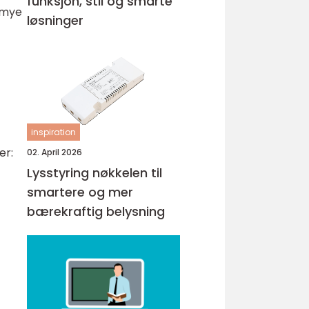
funksjon, stil og smarte
g mye
løsninger
inspiration
er:
02. April 2026
Lysstyring nøkkelen til
smartere og mer
bærekraftig belysning