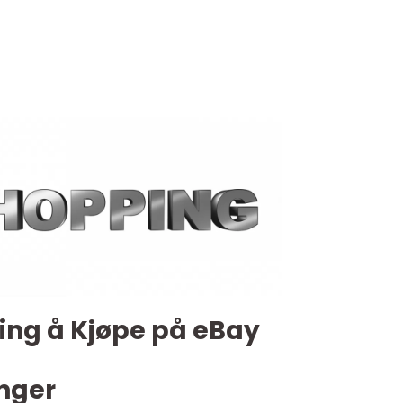
ing å Kjøpe på eBay
inger