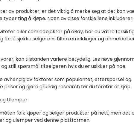
kter av produkter, er det viktig å merke seg at det kan v
e typer ting å kjøpe. Noen av disse forskjellene inkluderer:
ikviteter eller samleobjekter på eBay, bør du være forsikti
rg for å sjekke selgerens tilbakemeldinger og anmeldelser
e varer, kan tilstanden variere betydelig. Les nøye gjenno
og still spørsmål til selgeren hvis du er usikker på noe.
ere avhengig av faktorer som popularitet, etterspørsel og
e priser og gjøre grundig research før du foretar et kjøp.
 og Ulemper
 måten folk kjøper og selger produkter på nett, men det 
eler og ulemper ved denne plattformen.