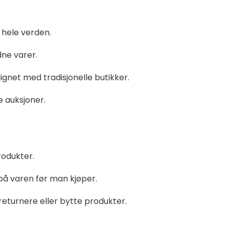
 hele verden.
ldne varer.
gnet med tradisjonelle butikker.
e auksjoner.
rodukter.
 på varen før man kjøper.
returnere eller bytte produkter.