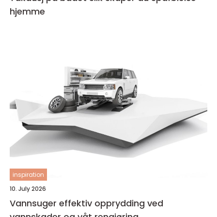
hjemme
inspiration
10. July 2026
Vannsuger effektiv opprydding ved
vannskader og våt rengjøring