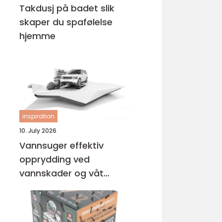
Takdusj på badet slik
skaper du spafølelse
hjemme
inspiration
10. July 2026
Vannsuger effektiv
opprydding ved
vannskader og våt
rengjøring