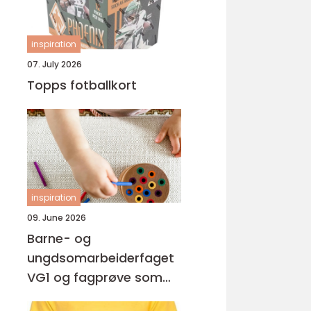
inspiration
07. July 2026
Topps fotballkort
inspiration
09. June 2026
Barne- og
ungdsomarbeiderfaget
VG1 og fagprøve som
barne- og