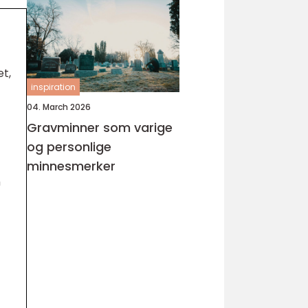
et,
inspiration
04. March 2026
Gravminner som varige
og personlige
minnesmerker
m