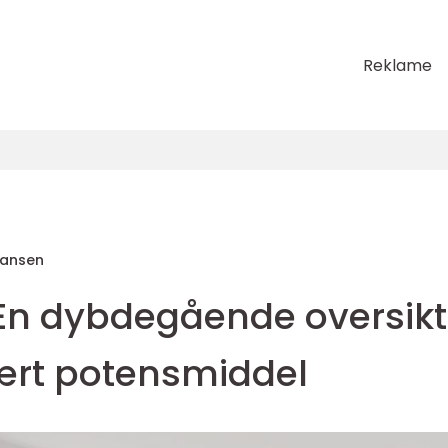
Reklame
Hansen
 En dybdegående oversikt
ært potensmiddel