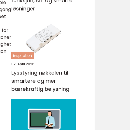
funksjon, stil og smarte
ble
løsninger
 gang
pet
 for
sjoner
tighet
jon
inspiration
02. April 2026
Lysstyring nøkkelen til
smartere og mer
bærekraftig belysning