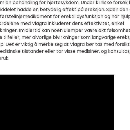
om en behandling for hjertesykdom. Under kliniske forsøk 
iddelet hadde en betydelig effekt på ereksjon. Siden den
 førstelinjemedikament for erektil dysfunksjon og har hjul
rdelene med Viagra inkluderer dens effektivitet, enkel
virkninger. Imidlertid kan noen ulemper være økt følsomhet
ne tilfeller, mer alvorlige bivirkninger som langvarige erek
tap. Det er viktig å merke seg at Viagra bør tas med forsik
disinske tilstander eller tar visse medisiner, og konsultas
bruk.