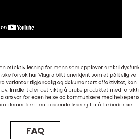
en effektiv løsning for menn som opplever erektil dysfunk
iske forsøk har Viagra blitt anerkjent som et pålitelig ve
re varianter tilgjengelig og dokumentert effektivitet, kan
ehov. Imidlertid er det viktig å bruke produktet med forsikt
 å ta ansvar for egen helse og kommunisere med helseperso
blemer finne en passende løsning for å forbedre sin
FAQ