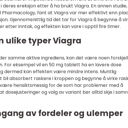
deres ereksjon etter å ha brukt Viagra. En annen studie,
ical Pharmacology, fant at Viagra var mer effektivt enn pl
jon. Gjennomsnittlig tid det tar for Viagra å begynne å vi
 etter inntak, og effekten kan vare i opptil fire timer.
m ulike typer Viagra
der samme aktive ingrediens, kan det være noen forskjell
n. For eksempel vil en 50 mg tablett ha en lavere dose
, og dermed kan effekten være mindre intens. Muntlig
t bli absorbert raskere i kroppen og begynne å virke ras
å være hensiktsmessig for de som har problemer med å
at dosejusteringer og valg av variant bør alltid skje i sam
mgang av fordeler og ulemper