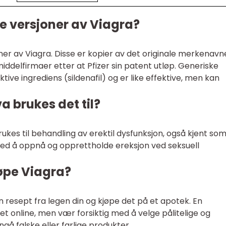
e versjoner av Viagra?
ner av Viagra. Disse er kopier av det originale merkenavn
ddelfirmaer etter at Pfizer sin patent utløp. Generiske
ive ingrediens (sildenafil) og er like effektive, men kan
a brukes det til?
ukes til behandling av erektil dysfunksjon, også kjent so
ed å oppnå og opprettholde ereksjon ved seksuell
øpe Viagra?
n resept fra legen din og kjøpe det på et apotek. En
et online, men vær forsiktig med å velge pålitelige og
gå falske eller farlige produkter.