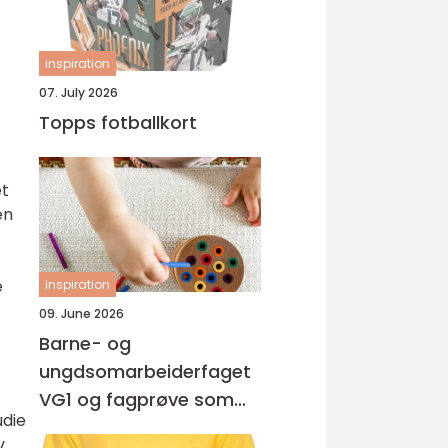
inspiration
07. July 2026
Topps fotballkort
et
en
e
inspiration
09. June 2026
Barne- og
ungdsomarbeiderfaget
VG1 og fagprøve som
udie
barne- og
v