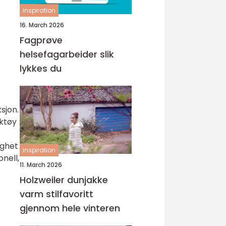
inspiration
16. March 2026
Fagprøve
helsefagarbeider slik
lykkes du
sjon.
rktøy
ighet
inspiration
nell,
11. March 2026
Holzweiler dunjakke
varm stilfavoritt
gjennom hele vinteren