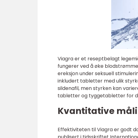
Viagra er et reseptbelagt legemid
fungerer ved å øke blodstrømmen 
ereksjon under seksuell stimulerin
inkludert tabletter med ulik sty
sildenafil, men styrken kan varier
tabletter og tyggetabletter for 
Kvantitative måli
Effektiviteten til Viagra er godt 
publisert i tidsskriftet Internat