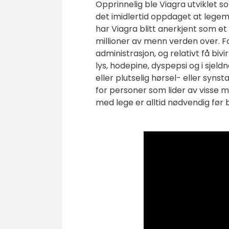
Opprinnelig ble Viagra utviklet s
det imidlertid oppdaget at legem
har Viagra blitt anerkjent som et
millioner av menn verden over. Fo
administrasjon, og relativt få bi
lys, hodepine, dyspepsi og i sjeld
eller plutselig hørsel- eller syns
for personer som lider av visse me
med lege er alltid nødvendig før 