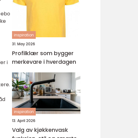
ungdomsarbeider –
veien til fagbrev
acebo
rke
inspiration
31. May 2026
Profilklær som bygger
merkevare i hverdagen
er i
kere.
råd
inspiration
13. April 2026
Valg av kjøkkenvask