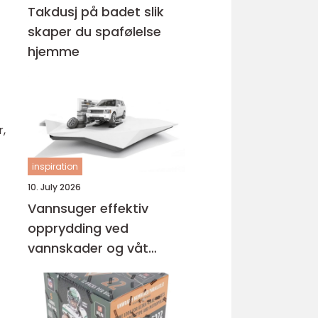
Takdusj på badet slik
skaper du spafølelse
hjemme
r,
inspiration
10. July 2026
Vannsuger effektiv
opprydding ved
vannskader og våt
rengjøring