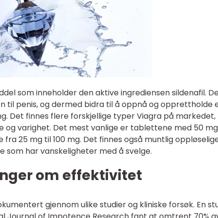
del som inneholder den aktive ingrediensen sildenafil. D
til penis, og dermed bidra til å oppnå og opprettholde 
g. Det finnes flere forskjellige typer Viagra på markedet,
rke og varighet. Det mest vanlige er tablettene med 50 mg
e fra 25 mg til 100 mg. Det finnes også muntlig oppløselig
de som har vanskeligheter med å svelge.
nger om effektivitet
dokumentert gjennom ulike studier og kliniske forsøk. En st
ional Journal of Impotence Research fant at omtrent 70% a