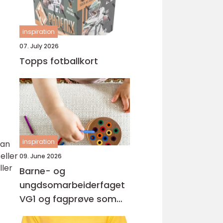
inspiration
07. July 2026
Topps fotballkort
inspiration
dan
eller
09. June 2026
ller
Barne- og
ungdsomarbeiderfaget
VG1 og fagprøve som
barne- og