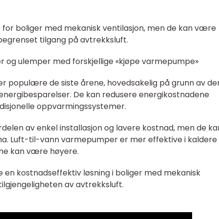
for boliger med mekanisk ventilasjon, men de kan være
egrenset tilgang på avtrekksluft.
er og ulemper med forskjellige «kjøpe varmepumpe»
r populære de siste årene, hovedsakelig på grunn av de
le energibesparelser. De kan redusere energikostnadene
disjonelle oppvarmingssystemer.
rdelen av enkel installasjon og lavere kostnad, men de ka
ima. Luft-til-vann varmepumper er mer effektive i kaldere
ene kan være høyere.
n kostnadseffektiv løsning i boliger med mekanisk
ilgjengeligheten av avtrekksluft.