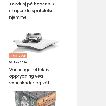
Takdusj på badet slik
skaper du spafølelse
hjemme
inspiration
10. July 2026
Vannsuger effektiv
opprydding ved
vannskader og våt
rengjøring