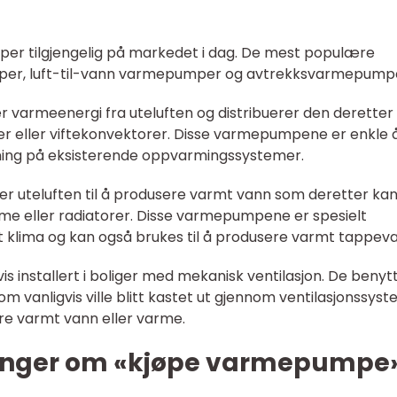
per tilgjengelig på markedet i dag. De mest populære
umper, luft-til-vann varmepumper og avtrekksvarmepump
r varmeenergi fra uteluften og distribuerer den deretter 
naler eller viftekonvektorer. Disse varmepumpene er enkle 
rkning på eksisterende oppvarmingssystemer.
r uteluften til å produsere varmt vann som deretter ka
me eller radiatorer. Disse varmepumpene er spesielt
 klima og kan også brukes til å produsere varmt tappev
 installert i boliger med mekanisk ventilasjon. De benyt
om vanligvis ville blitt kastet ut gjennom ventilasjonssyst
ere varmt vann eller varme.
linger om «kjøpe varmepumpe