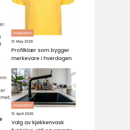
ungdomsarbeider –
veien til fagbrev
er.
inspiration
i
31. May 2026
å
Profilklær som bygger
merkevare i hverdagen
n
ann.
ter
emet,
inspiration
13. April 2026
»
Valg av kjøkkenvask