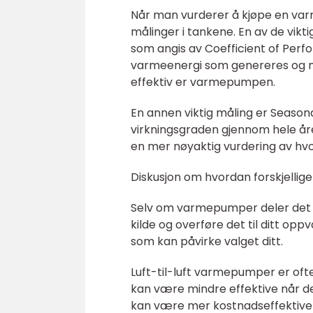
Når man vurderer å kjøpe en var
målinger i tankene. En av de vik
som angis av Coefficient of Per
varmeenergi som genereres og me
effektiv er varmepumpen.
En annen viktig måling er Season
virkningsgraden gjennom hele åre
en mer nøyaktig vurdering av hvo
Diskusjon om hvordan forskjellig
Selv om varmepumper deler det 
kilde og overføre det til ditt op
som kan påvirke valget ditt.
Luft-til-luft varmepumper er oft
kan være mindre effektive når d
kan være mer kostnadseffektive p