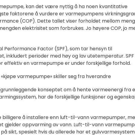
mepumpe, kan det være nyttig å ha noen kvantitative
tigste faktorene å vurdere er varmepumpens virkningsgra
formance (COP). Dette tallet viser forholdet mellom men
ngden elektrisitet som forbrukes. Jo høyere COP, jo m
al Performance Factor (SPF), som tar hensyn til
t, inkludert perioder med høy og lav utetemperatur. SPF 
r effektiv en varmepumpe er under forskjellige forhold.
e «kjøpe varmepumpe» skiller seg fra hverandre
grunnleggende konseptet om å hente varmeenergi fra 
pvarmingssystem, har de forskjellige funksjoner og egensk
e billigere å installere enn luft-til-vann varmepumper, m
et gjelder oppvarming av vann. Luft-til-vann varmepump
å sikt, spesielt hvis du allerede har et gulvvarmesystem 