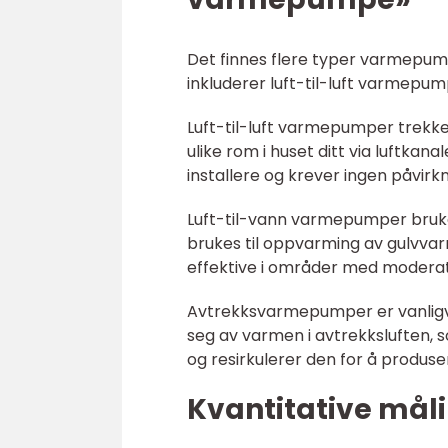
Det finnes flere typer varmepum
inkluderer luft-til-luft varmep
Luft-til-luft varmepumper trekke
ulike rom i huset ditt via luftka
installere og krever ingen påvi
Luft-til-vann varmepumper bruke
brukes til oppvarming av gulvvar
effektive i områder med moderat
Avtrekksvarmepumper er vanligvis
seg av varmen i avtrekksluften, s
og resirkulerer den for å produs
Kvantitative må