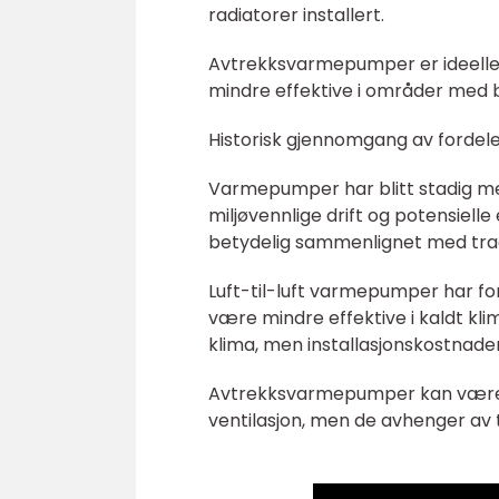
radiatorer installert.
Avtrekksvarmepumper er ideelle 
mindre effektive i områder med b
Historisk gjennomgang av fordel
Varmepumper har blitt stadig me
miljøvennlige drift og potensiel
betydelig sammenlignet med tra
Luft-til-luft varmepumper har fo
være mindre effektive i kaldt kl
klima, men installasjonskostnad
Avtrekksvarmepumper kan være e
ventilasjon, men de avhenger av t