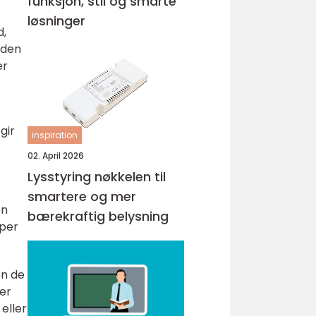
funksjon, stil og smarte
løsninger
d,
gden
er
gir
inspiration
02. April 2026
Lysstyring nøkkelen til
smartere og mer
en
bærekraftig belysning
aper
en de
er
eller