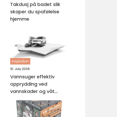
Takdusj på badet slik
skaper du spafølelse
hjemme
inspiration
10. July 2026
Vannsuger effektiv
opprydding ved
vannskader og våt
rengjøring