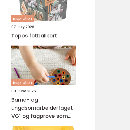
inspiration
07. July 2026
Topps fotballkort
inspiration
09. June 2026
Barne- og
ungdsomarbeiderfaget
VG1 og fagprøve som
barne- og