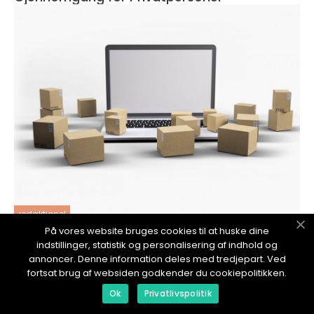
redaktionel
På vores website bruges cookies til at huske dine
17. January 2024
indstillinger, statistik og personalisering af indhold og
Hvor Kan Man Kjøpe Prime Drikke: En Grundig
annoncer. Denne information deles med tredjepart. Ved
Guide
fortsat brug af websiden godkender du cookiepolitikken.
Ok
Privatlivspolitik