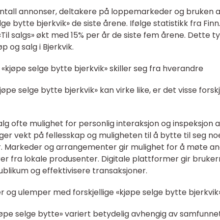
i antall annonser, deltakere på loppemarkeder og bruken 
ge bytte bjerkvik» de siste årene. Ifølge statistikk fra Finn
«Til salgs» økt med 15% per år de siste fem årene. Dette t
p og salg i Bjerkvik.
«kjøpe selge bytte bjerkvik» skiller seg fra hverandre
pe selge bytte bjerkvik» kan virke like, er det visse forskj
alg ofte mulighet for personlig interaksjon og inspeksjon 
ger vekt på fellesskap og muligheten til å bytte til seg no
. Markeder og arrangementer gir mulighet for å møte a
r fra lokale produsenter. Digitale plattformer gir bruke
blikum og effektivisere transaksjoner.
r og ulemper med forskjellige «kjøpe selge bytte bjerkvik
kjøpe selge bytte» variert betydelig avhengig av samfunne