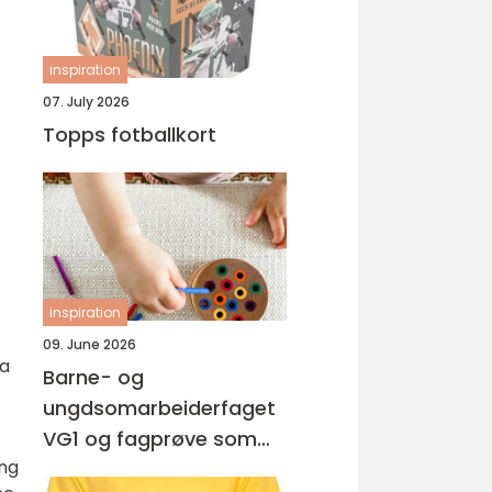
inspiration
07. July 2026
Topps fotballkort
inspiration
09. June 2026
ra
Barne- og
ungdsomarbeiderfaget
VG1 og fagprøve som
ing
barne- og