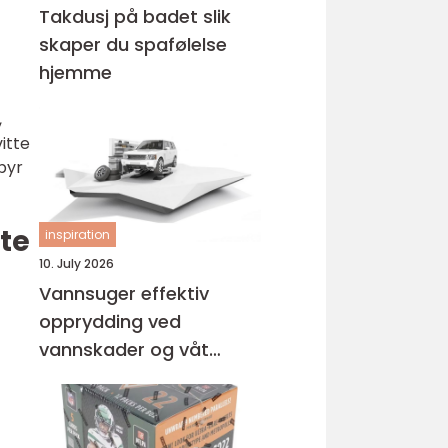
Takdusj på badet slik
skaper du spafølelse
hjemme
,
vitte
byr
te
inspiration
10. July 2026
Vannsuger effektiv
opprydding ved
vannskader og våt
rengjøring