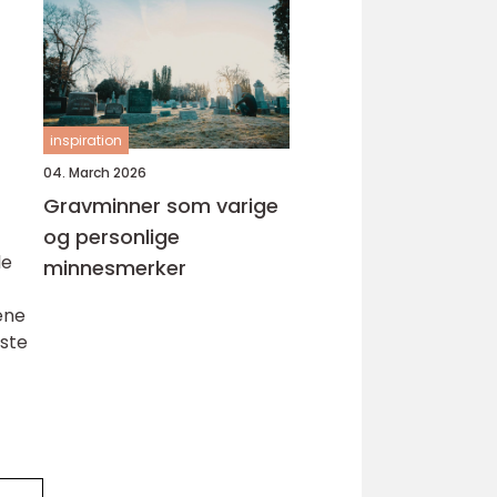
inspiration
04. March 2026
Gravminner som varige
og personlige
le
minnesmerker
ene
este