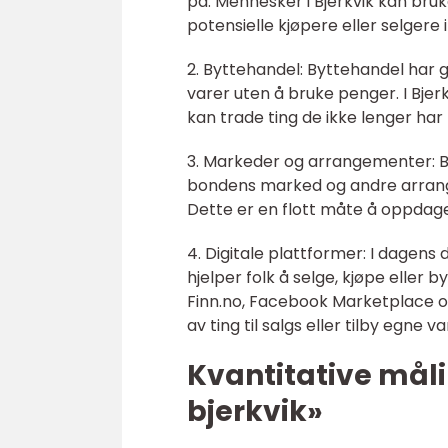
på. Mennesker i Bjerkvik kan bruk
potensielle kjøpere eller selger
2. Byttehandel: Byttehandel har 
varer uten å bruke penger. I Bjer
kan trade ting de ikke lenger har
3. Markeder og arrangementer: Bj
bondens marked og andre arrange
Dette er en flott måte å oppdage
4. Digitale plattformer: I dagens
hjelper folk å selge, kjøpe eller
Finn.no, Facebook Marketplace og 
av ting til salgs eller tilby egne va
Kvantitative måli
bjerkvik»