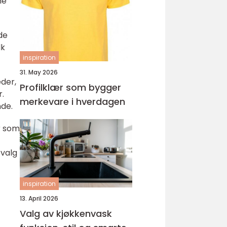
ne
ungdomsarbeider –
veien til fagbrev
de
lk
inspiration
31. May 2026
der,
Profilklær som bygger
.
merkevare i hverdagen
nde.
r som
tvalg
inspiration
13. April 2026
Valg av kjøkkenvask