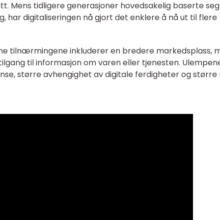
itt. Mens tidligere generasjoner hovedsakelig baserte se
 har digitaliseringen nå gjort det enklere å nå ut til flere
e tilnærmingene inkluderer en bredere markedsplass, 
tilgang til informasjon om varen eller tjenesten. Ulempen
nse, større avhengighet av digitale ferdigheter og større r