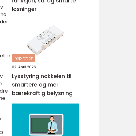
funksjon, stil og smarte
av
løsninger
.no
yder
eller
inspiration
02. April 2026
Lysstyring nøkkelen til
av
e
smartere og mer
ndre
bærekraftig belysning
rne
»
ts