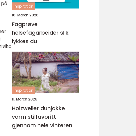
g på
inspiration
16. March 2026
Fagprøve
mer
helsefagarbeider slik
e
lykkes du
isiko
inspiration
11. March 2026
Holzweiler dunjakke
varm stilfavoritt
gjennom hele vinteren