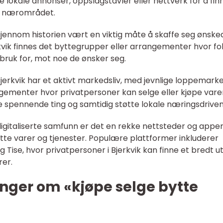
e lokale annonser, oppslagstavler eller nettverk for å fin
e i nærområdet.
gjennom historien vært en viktig måte å skaffe seg ønske
kvik finnes det byttegrupper eller arrangementer hvor fo
 bruk for, mot noe de ønsker seg.
erkvik har et aktivt markedsliv, med jevnlige loppemarke
menter hvor privatpersoner kan selge eller kjøpe varer
 spennende ting og samtidig støtte lokale næringsdrive
 digitaliserte samfunn er det en rekke nettsteder og appe
 bytte varer og tjenester. Populære plattformer inkluderer
Tise, hvor privatpersoner i Bjerkvik kan finne et bredt u
rer.
nger om «kjøpe selge bytte