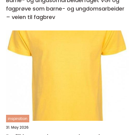
Barne- og ungdsomarbeiderfaget VG1 og
fagprøve som barne- og ungdomsarbeider
– veien til fagbrev
inspiration
31. May 2026