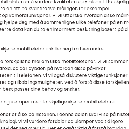
biltelefon er å vurdere kvaliteten og ytelsen til forskjelli
 ta en titt på kvantitative målinger, for eksempel
t og kamerafunksjoner. Vi vil utforske hvordan disse måli
g hjelpe deg med å sammenligne ulike telefoner på en m
serte data kan du ta en informert beslutning basert på d
 «kjøpe mobiltelefon» skiller seg fra hverandre
re forskjellene mellom ulike mobiltelefoner. Vi vil sammen
oid, og gå i dybden på hvordan disse påvirker
ten til telefonen. Vi vil også diskutere viktige funksjone
et og tilkoblingsmuligheter. Ved å forstå disse forskjelle
m best passer dine behov og ønsker.
r og ulemper med forskjellige «kjøpe mobiltelefon»
oner er å se på historien. I denne delen skal vi se på histo
nologi. Vi vil vurdere fordeler og ulemper ved tidligere
tviklet seg over tid. Det er også viktig å forstå hvordan