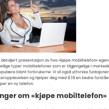
detaljert presentasjon av hva «kjøpe mobiltelefon» egent
skjellige typer mobiltelefoner som er tilgjengelige i marked
opulære blant forbrukerne. Vi vil også utforske funksjone
keropplevelsen og hjelper deg med å få en bedre forståe
per en ny telefon.
inger om «kjøpe mobiltelefon»