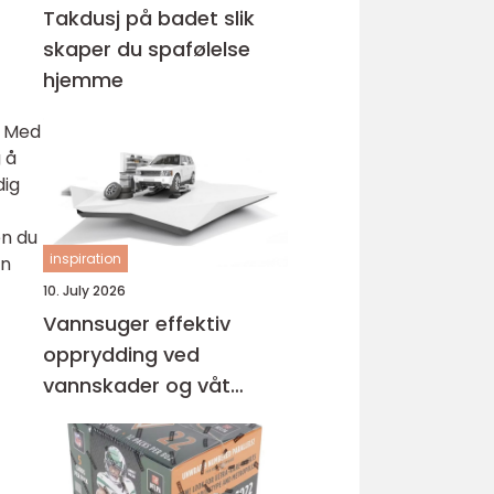
Takdusj på badet slik
skaper du spafølelse
hjemme
. Med
 å
dig
en du
inspiration
en
10. July 2026
Vannsuger effektiv
opprydding ved
vannskader og våt
rengjøring