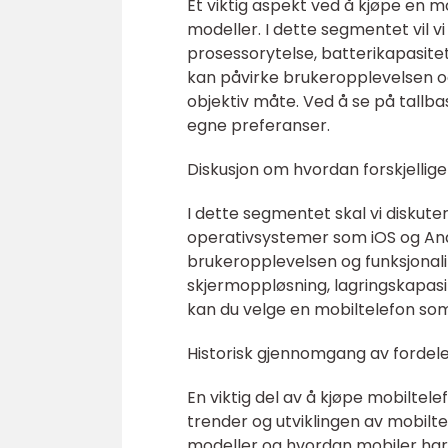
Et viktig aspekt ved å kjøpe en mo
modeller. I dette segmentet vil vi
prosessorytelse, batterikapasite
kan påvirke brukeropplevelsen o
objektiv måte. Ved å se på tallba
egne preferanser.
Diskusjon om hvordan forskjellige
I dette segmentet skal vi diskute
operativsystemer som iOS og Andr
brukeropplevelsen og funksjonalite
skjermoppløsning, lagringskapasit
kan du velge en mobiltelefon so
Historisk gjennomgang av fordele
En viktig del av å kjøpe mobiltelef
trender og utviklingen av mobiltek
modeller og hvordan mobiler har u