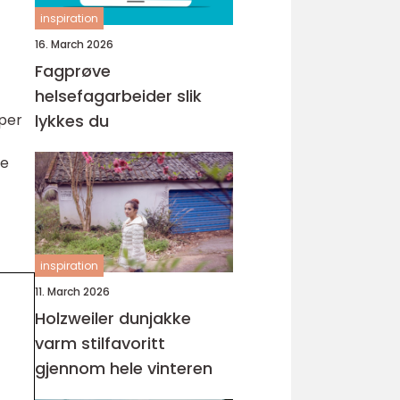
inspiration
16. March 2026
Fagprøve
helsefagarbeider slik
lykkes du
yper
ge
inspiration
11. March 2026
Holzweiler dunjakke
varm stilfavoritt
gjennom hele vinteren