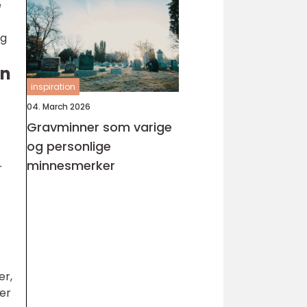
e
og
en
inspiration
04. March 2026
Gravminner som varige
og personlige
minnesmerker
r
er,
rer