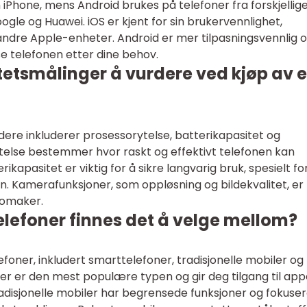
Phone, mens Android brukes på telefoner fra forskjellig
le og Huawei. iOS er kjent for sin brukervennlighet,
andre Apple-enheter. Android er mer tilpasningsvennlig 
asse telefonen etter dine behov.
itetsmålinger å vurdere ved kjøp av 
rdere inkluderer prosessorytelse, batterikapasitet og
else bestemmer hvor raskt og effektivt telefonen kan
ikapasitet er viktig for å sikre langvarig bruk, spesielt fo
. Kamerafunksjoner, som oppløsning og bildekvalitet, er
deomaker.
elefoner finnes det å velge mellom?
efoner, inkludert smarttelefoner, tradisjonelle mobiler og
er er den mest populære typen og gir deg tilgang til app
radisjonelle mobiler har begrensede funksjoner og fokuse