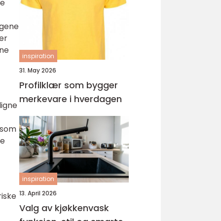
ge
ungdomsarbeider –
veien til fagbrev
ngene
er
ine
inspiration
31. May 2026
Profilklær som bygger
merkevare i hverdagen
ligne
r som
ne
inspiration
13. April 2026
riske
Valg av kjøkkenvask