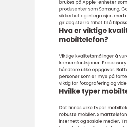
brukes på Apple-enheter som i
produsenter som Samsung, Goog
sikkerhet og integrasjon med 
gir deg større frihet til å tilp
Hva er viktige kval
mobiltelefon?
Viktige kvalitetsmålinger å vu
kamerafunksjoner. Prosessoryt
håndtere ulike oppgaver. Batter
personer som er mye på farten
viktig for fotografering og vi
Hvilke typer mobilt
Det finnes ulike typer mobiltel
robuste mobiler. Smarttelefon
internett og sosiale medier. T