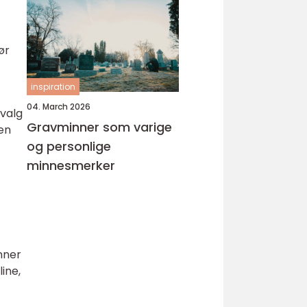
ør
inspiration
04. March 2026
tvalg
Gravminner som varige
men
og personlige
minnesmerker
nner
line,