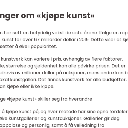
inger om «kjøpe kunst»
ar sett en betydelig vekst de siste årene. Ifølge en ra
 kunst for over 67 milliarder dollar i 2019. Dette viser at k
etter å øke i popularitet.
kunstverk kan variere i pris, avhengig av flere faktorer.
størrelse og sjeldenhet kan alle påvirke prisen. Det er
revis av millioner dollar på auksjoner, mens andre kan bl
okal kunstgalleri. Det finnes kunstverk for alle budsjetter,
n kjøpe eller ikke kjøpe.
ige «kjøpe kunst» skiller seg fra hverandre
er å kjøpe kunst på, og hver metode har sine egne fordeler
ke kunstgallerier og kunstauksjoner. Gallerier gir deg
oppclose og personlig, samt å få veiledning fra