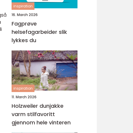
inspiration
gså
16. March 2026
å
Fagprøve
i
helsefagarbeider slik
lykkes du
inspiration
11. March 2026
Holzweiler dunjakke
varm stilfavoritt
gjennom hele vinteren