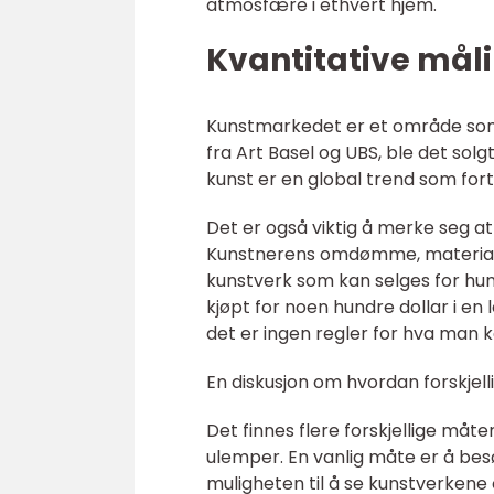
atmosfære i ethvert hjem.
Kvantitative mål
Kunstmarkedet er et område som h
fra Art Basel og UBS, ble det solgt
kunst er en global trend som forts
Det er også viktig å merke seg at 
Kunstnerens omdømme, materiale, 
kunstverk som kan selges for hund
kjøpt for noen hundre dollar i en l
det er ingen regler for hva man ka
En diskusjon om hvordan forskjell
Det finnes flere forskjellige måt
ulemper. En vanlig måte er å besø
muligheten til å se kunstverkene 