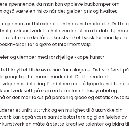
 være spennende, da man kan oppleve budkamper om
gså være en risiko når det gjelder pris og kvalitet.
er gjennom nettsteider og online kunstmarkeder. Dette g
utvalg av kunstverk fra hele verden uten å forlate hjemm
 være at man ikke får se kunstverket fysisk før man kjøper
eskrivelser for å gjøre et informert valg.
eler og ulemper med forskjellige «kjøpe kunst»
 tett knyttet til de øvre samfunnslagene. Det var først på
 tilgjengelige for massemarkedet. Dette markerte
i kjenner det i dag. Fordelene med å kjøpe kunst har og
ble kunstverk sett på som en form for statussymbol og
å er det mer fokus på personlig glede og estetisk nytels
derer et unikt uttrykk og en mulighet til å uttrykke din
stverk kan også være samtalestartere og gi en følelse av
v kunstverk en måte å støtte kreative talenter og bidra til