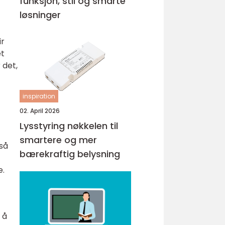
funksjon, stil og smarte
løsninger
ir
et
 det,
inspiration
02. April 2026
Lysstyring nøkkelen til
smartere og mer
så
bærekraftig belysning
e.
 å