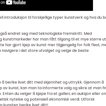
ll introduksjon til forskjellige typer kunstverk og hva du b
gså endret seg med teknologiske fremskritt. Med
g kunstmarkeder har man fått tilgang til et mye større u
e har gjort kjøp av kunst mer tilgjengelig for folk flest, 
navigere i det store utvalget og velge de beste
 å berike livet ditt med skjønnhet og uttrykk. Gjennom å
p av kunst, kan man ta informerte valg og sikre at man fi
 Enten du velger å kjøpe fra et galleri, en auksjon eller on
tetisk nytelse og potensiell økonomisk verdi. Utforsk
 kunsten berike livet ditt!