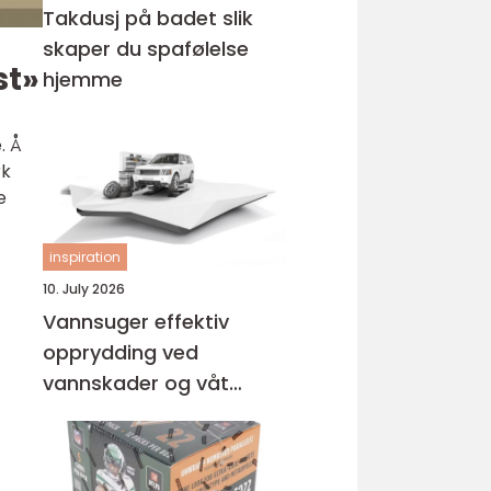
Takdusj på badet slik
skaper du spafølelse
st»
hjemme
. Å
rk
e
inspiration
10. July 2026
Vannsuger effektiv
opprydding ved
vannskader og våt
rengjøring