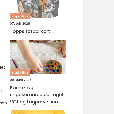
inspiration
07. July 2026
Topps fotballkort
get
inspiration
09. June 2026
Barne- og
i
ungdsomarbeiderfaget
VG1 og fagprøve som
son.
barne- og