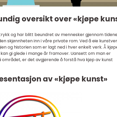
undig oversikt over «kjøpe kun
uttrykk og har blitt beundret av mennesker gjennom tidene
en skjønnheten inn i våre private rom. Ved å eie kunstve
n og historien som er lagt ned i hver enkelt verk. Å kjøp
 kan gi glede i mange år framover. Uansett om man er
å området, er det avgjørende å forstå hva kjøp av kunst
esentasjon av «kjøpe kunst»