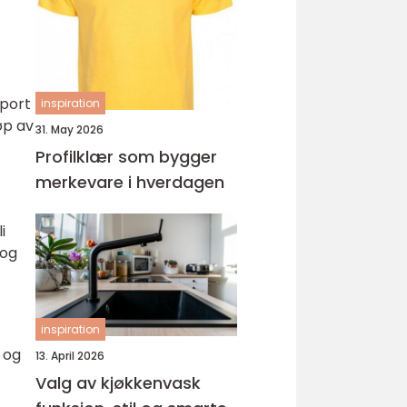
ungdomsarbeider –
veien til fagbrev
pport
inspiration
jøp av
31. May 2026
Profilklær som bygger
merkevare i hverdagen
i
 og
inspiration
 og
13. April 2026
Valg av kjøkkenvask