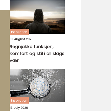
inspiration
01. August 2026
Regnjakke funksjon,
komfort og stil i all slags
vær
inspiration
18. July 2026