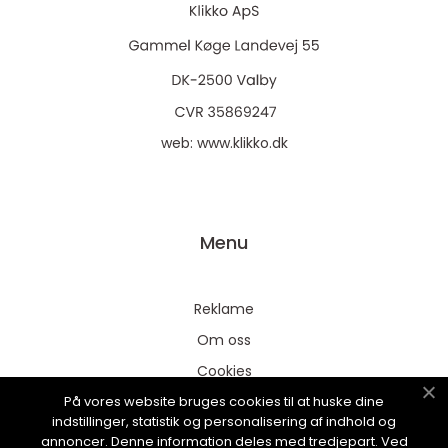
web:
www.klikko.dk
Menu
Reklame
Om oss
Cookies
På vores website bruges cookies til at huske dine
Kontakt Oss
indstillinger, statistik og personalisering af indhold og
Sitemap
annoncer. Denne information deles med tredjepart. Ved