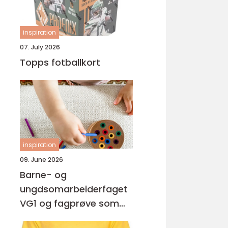
inspiration
07. July 2026
Topps fotballkort
inspiration
09. June 2026
Barne- og
ungdsomarbeiderfaget
VG1 og fagprøve som
barne- og