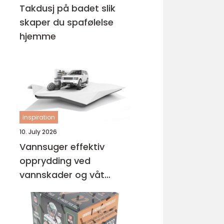
Takdusj på badet slik
skaper du spafølelse
hjemme
inspiration
10. July 2026
Vannsuger effektiv
opprydding ved
vannskader og våt
rengjøring