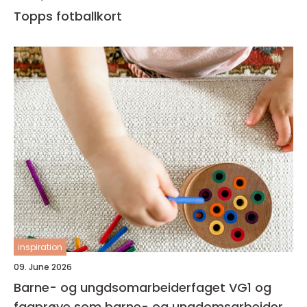
Topps fotballkort
inspiration
09. June 2026
Barne- og ungdsomarbeiderfaget VG1 og
fagprøve som barne- og ungdomsarbeider