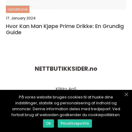
redaktionel
17. January 2024
Hvor Kan Man Kjøpe Prime Drikke: En Grundig
Guide
NETTBUTIKKSIDER.
no
På vores website bruges cookies til at huske dine
indstillinger, statistik og personalisering af indhold og
annoncer. Denne information deles med tredjepart. Ved
fortsat brug af websiden godkender du cookiepolitikken.
Ok
Privatlivspolitik
web:
www.klikko.dk