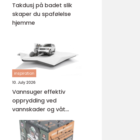
Takdusj på badet slik
skaper du spafølelse
hjemme
inspiration
10. July 2026
Vannsuger effektiv
opprydding ved
vannskader og våt
rengjøring