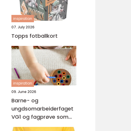
inspiration
07. July 2026
Topps fotballkort
inspiration
09. June 2026
Barne- og
ungdsomarbeiderfaget
VG1 og fagprøve som
barne- og