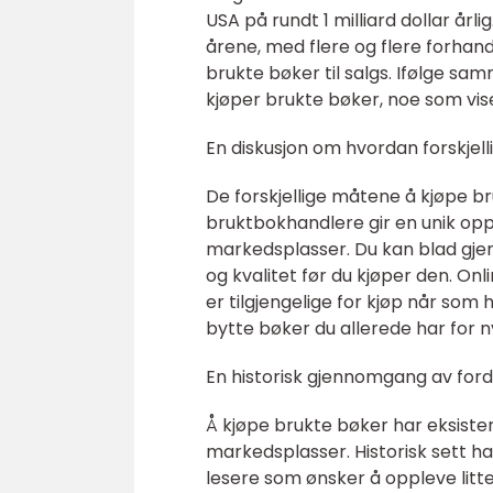
USA på rundt 1 milliard dollar årl
årene, med flere og flere forhandl
brukte bøker til salgs. Ifølge s
kjøper brukte bøker, noe som vise
En diskusjon om hvordan forskjell
De forskjellige måtene å kjøpe br
bruktbokhandlere gir en unik op
markedsplasser. Du kan blad gje
og kvalitet før du kjøper den. O
er tilgjengelige for kjøp når som 
bytte bøker du allerede har for 
En historisk gjennomgang av ford
Å kjøpe brukte bøker har eksister
markedsplasser. Historisk sett h
lesere som ønsker å oppleve litt