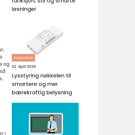
funksjon, stil og smarte
løsninger
r,
e
inspiration
e og
02. April 2026
gså
Lysstyring nøkkelen til
e,
smartere og mer
bærekraftig belysning
r i