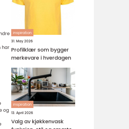
ungdomsarbeider –
veien til fagbrev
andre
inspiration
31. May 2026
n har
Profilklær som bygger
merkevare i hverdagen
e
inspiration
e og
13. April 2026
Valg av kjøkkenvask
e