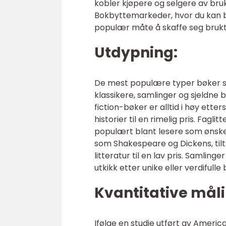
kobler kjøpere og selgere av brukt
Bokbyttemarkeder, hvor du kan b
populær måte å skaffe seg brukt
Utdypning:
De mest populære typer bøker som 
klassikere, samlinger og sjeldne
fiction-bøker er alltid i høy ett
historier til en rimelig pris. Fagl
populært blant lesere som ønsker
som Shakespeare og Dickens, til
litteratur til en lav pris. Samlin
utkikk etter unike eller verdifulle
Kvantitative mål
Ifølge en studie utført av Ameri