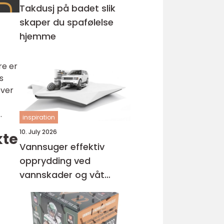
Takdusj på badet slik
skaper du spafølelse
hjemme
re er
s
over
.
inspiration
10. July 2026
kte
Vannsuger effektiv
opprydding ved
vannskader og våt
rengjøring