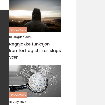
inspiration
01. August 2026
Regnjakke funksjon,
komfort og stil i all slags
vær
inspiration
18. July 2026