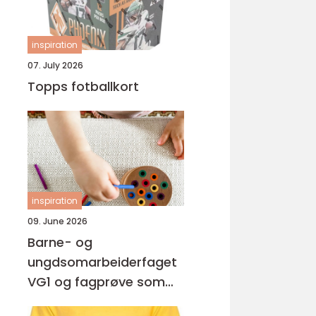
inspiration
07. July 2026
Topps fotballkort
inspiration
09. June 2026
Barne- og
ungdsomarbeiderfaget
VG1 og fagprøve som
barne- og