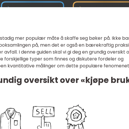
n stadig mer populær måte å skaffe seg bøker på. Ikke ba
boksamlingen på, men det er også en bærekraftig praksi
r avfall. I denne guiden skal vi gi deg en grundig oversikt 
 forskjellige typer som finnes og diskutere fordeler og
oen kvantitative målinger om dette populære fenomenet
undig oversikt over «kjøpe bru