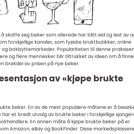
 skaffe seg bøker som allerede har blitt eid og lest av 
m forskjellige kanaler, som fysiske bruktbutikker, online
 og bokbyttemarkeder. Populariteten til denne praksise
lere og flere mennesker blir tiltrukket av ideen om å finne
 en brøkdel av prisen på nye bøker.
esentasjon av «kjøpe brukte
 brukte bøker. En av de mest populære måtene er å besøk
har et bredt utvalg av brukte bøker i forskjellige sjanger
e bokhandlere. En annen måte å kjøpe brukte bøker på er
som Amazon, eBay og BookFinder. Disse markedsplassen