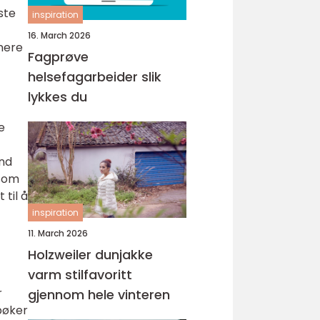
ste
inspiration
16. March 2026
anere
Fagprøve
helsefagarbeider slik
lykkes du
e
and
 som
 til å
inspiration
11. March 2026
Holzweiler dunjakke
varm stilfavoritt
r
gjennom hele vinteren
bøker