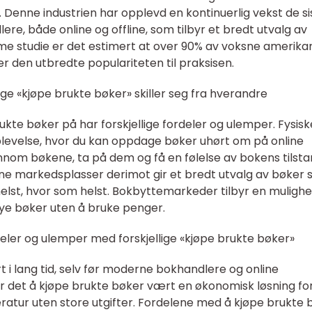
ig. Denne industrien har opplevd en kontinuerlig vekst de si
ere, både online og offline, som tilbyr et bredt utvalg av
amme studie er det estimert at over 90% av voksne amerik
r den utbredte populariteten til praksisen.
ige «kjøpe brukte bøker» skiller seg fra hverandre
ukte bøker på har forskjellige fordeler og ulemper. Fysisk
plevelse, hvor du kan oppdage bøker uhørt om på online
nnom bøkene, ta på dem og få en følelse av bokens tilst
nline markedsplasser derimot gir et bredt utvalg av bøker
helst, hvor som helst. Bokbyttemarkeder tilbyr en mulighet
nye bøker uten å bruke penger.
eler og ulemper med forskjellige «kjøpe brukte bøker»
t i lang tid, selv før moderne bokhandlere og online
ar det å kjøpe brukte bøker vært en økonomisk løsning fo
eratur uten store utgifter. Fordelene med å kjøpe brukte 