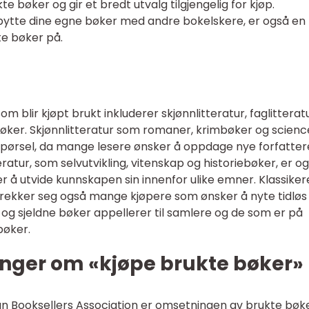
e bøker og gir et bredt utvalg tilgjengelig for kjøp.
ytte dine egne bøker med andre bokelskere, er også en
e bøker på.
blir kjøpt brukt inkluderer skjønnlitteratur, faglitteratu
 bøker. Skjønnlitteratur som romaner, krimbøker og scienc
erspørsel, da mange lesere ønsker å oppdage nye forfatter
itteratur, som selvutvikling, vitenskap og historiebøker, er o
 å utvide kunnskapen sin innenfor ulike emner. Klassiker
trekker seg også mange kjøpere som ønsker å nyte tidløs
ger og sjeldne bøker appellerer til samlere og de som er på
 bøker.
inger om «kjøpe brukte bøker»
can Booksellers Association er omsetningen av brukte bøke