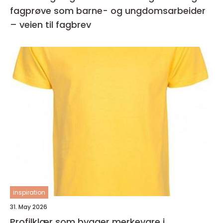
fagprøve som barne- og ungdomsarbeider
– veien til fagbrev
inspiration
31. May 2026
Profilklær som bygger merkevare i