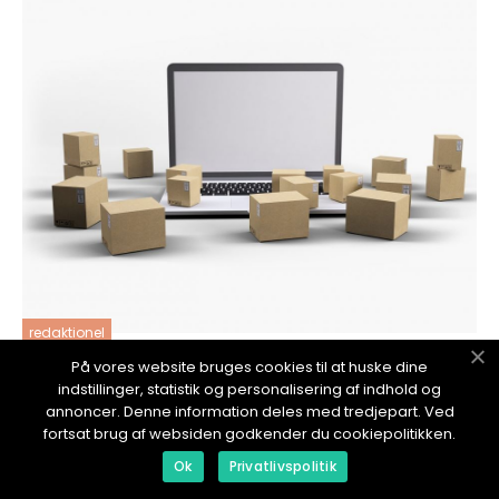
redaktionel
17. January 2024
På vores website bruges cookies til at huske dine
indstillinger, statistik og personalisering af indhold og
Hvor Kan Man Kjøpe Prime Drikke: En Grundig
annoncer. Denne information deles med tredjepart. Ved
Guide
fortsat brug af websiden godkender du cookiepolitikken.
Ok
Privatlivspolitik