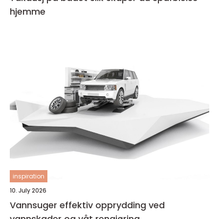
hjemme
inspiration
10. July 2026
Vannsuger effektiv opprydding ved
vannskader og våt rengjøring