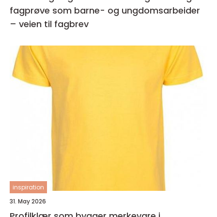
fagprøve som barne- og ungdomsarbeider
– veien til fagbrev
inspiration
31. May 2026
Profilklær som bygger merkevare i