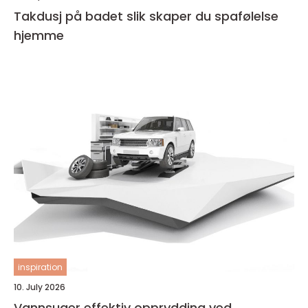
Takdusj på badet slik skaper du spafølelse
hjemme
inspiration
10. July 2026
Vannsuger effektiv opprydding ved